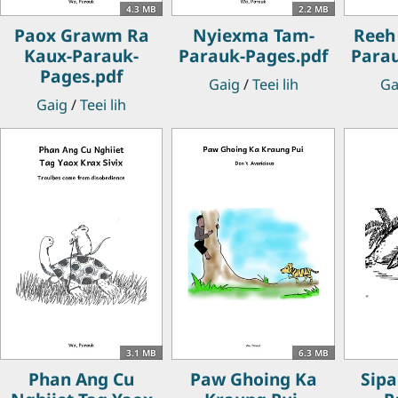
4.3 MB
2.2 MB
Paox Grawm Ra
Nyiexma Tam-
Reeh 
Kaux-Parauk-
Parauk-Pages.pdf
Parau
Pages.pdf
Gaig
/
Teei lih
Ga
Gaig
/
Teei lih
3.1 MB
6.3 MB
Phan Ang Cu
Paw Ghoing Ka
Sipa