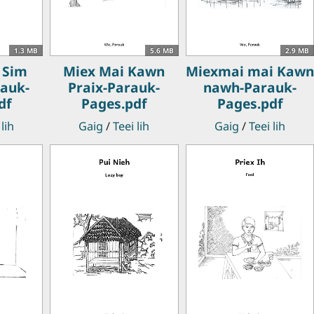
1.3 MB
5.6 MB
2.9 MB
 Sim
Miex Mai Kawn
Miexmai mai Kawn
rauk-
Praix-Parauk-
nawh-Parauk-
df
Pages.pdf
Pages.pdf
 lih
Gaig
/
Teei lih
Gaig
/
Teei lih