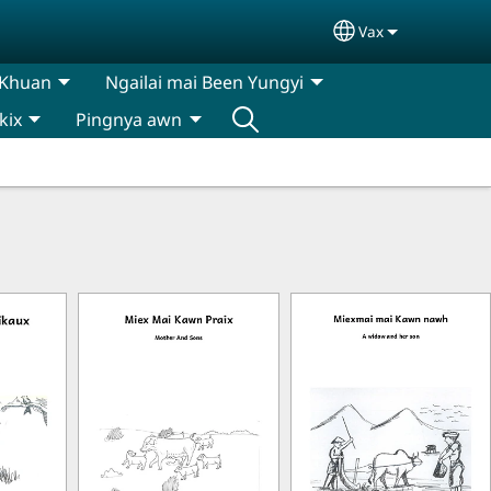
Vax
Select your lan
 Khuan
Ngailai mai Been Yungyi
kix
Pingnya awn