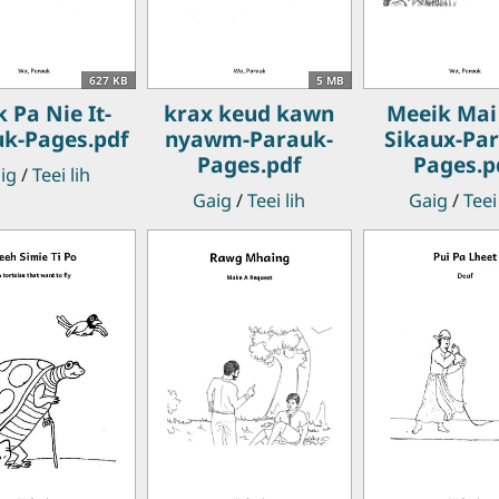
627 KB
5 MB
 Pa Nie It-
krax keud kawn
Meeik Mai
k-Pages.pdf
nyawm-Parauk-
Sikaux-Pa
Pages.pdf
Pages.p
ig
/
Teei lih
Gaig
/
Teei lih
Gaig
/
Teei