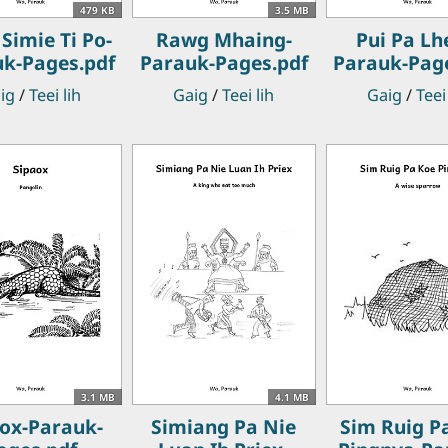
479 KB
3.5 MB
Simie Ti Po-
Rawg Mhaing-
Pui Pa Lh
k-Pages.pdf
Parauk-Pages.pdf
Parauk-Pag
ig
/
Teei lih
Gaig
/
Teei lih
Gaig
/
Teei
3.1 MB
4.1 MB
ox-Parauk-
Simiang Pa Nie
Sim Ruig P