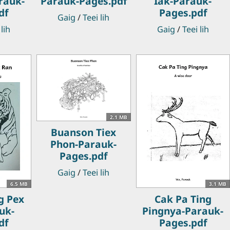
rauk-
Parauk-Pages.pdf
Iak-Parauk-
df
Pages.pdf
Gaig
/
Teei lih
 lih
Gaig
/
Teei lih
2.1 MB
Buanson Tiex
Phon-Parauk-
Pages.pdf
Gaig
/
Teei lih
6.5 MB
3.1 MB
g Pex
Cak Pa Ting
uk-
Pingnya-Parauk-
df
Pages.pdf