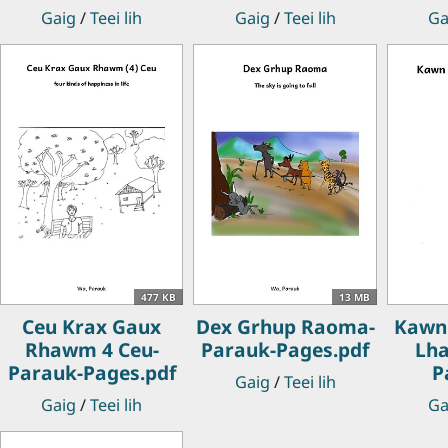
Gaig
/
Teei lih
Gaig
/
Teei lih
Ga
477 KB
13 MB
Ceu Krax Gaux
Dex Grhup Raoma-
Kawn 
Rhawm 4 Ceu-
Parauk-Pages.pdf
Lha
Parauk-Pages.pdf
P
Gaig
/
Teei lih
Gaig
/
Teei lih
Ga