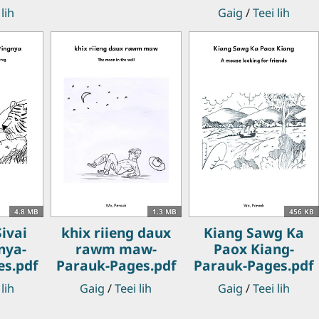
 lih
Gaig
/
Teei lih
4.8 MB
1.3 MB
456 KB
ivai
khix riieng daux
Kiang Sawg Ka
nya-
rawm maw-
Paox Kiang-
es.pdf
Parauk-Pages.pdf
Parauk-Pages.pdf
 lih
Gaig
/
Teei lih
Gaig
/
Teei lih