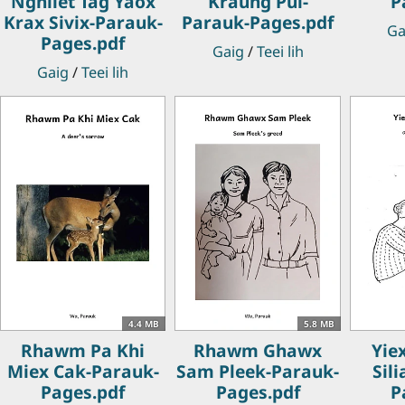
Nghiiet Tag Yaox
Kraung Pui-
P
Krax Sivix-Parauk-
Parauk-Pages.pdf
Ga
Pages.pdf
Gaig
/
Teei lih
Gaig
/
Teei lih
4.4 MB
5.8 MB
Rhawm Pa Khi
Rhawm Ghawx
Yie
Miex Cak-Parauk-
Sam Pleek-Parauk-
Sil
Pages.pdf
Pages.pdf
P