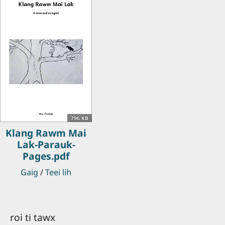
796 KB
Klang Rawm Mai
Lak-Parauk-
Pages.pdf
Gaig
/
Teei lih
roi ti tawx