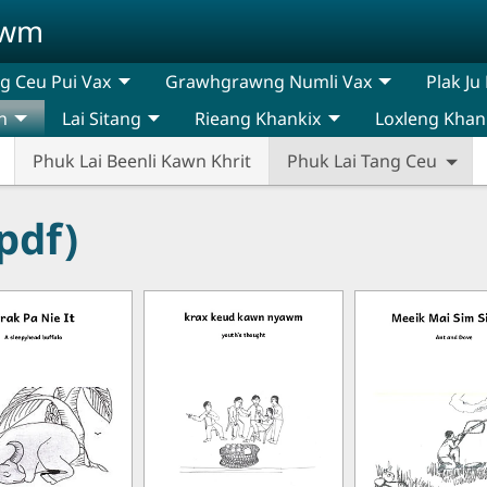
awm
 Ceu Pui Vax
Grawhgrawng Numli Vax
Plak Ju
n
Lai Sitang
Rieang Khankix
Loxleng Khan
Phuk Lai Beenli Kawn Khrit
Phuk Lai Tang Ceu
pdf)