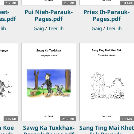
1.7 MB
2.9 MB
5.4 MB
eet-
Pui Nieh-Parauk-
Priex Ih-Parauk-
es.pdf
Pages.pdf
Pages.pdf
 lih
Gaig
/
Teei lih
Gaig
/
Teei lih
136 KB
21.2 MB
1.6 MB
a Koe
Sawg Ka Tuxkhax-
Sang Ting Mai Khet