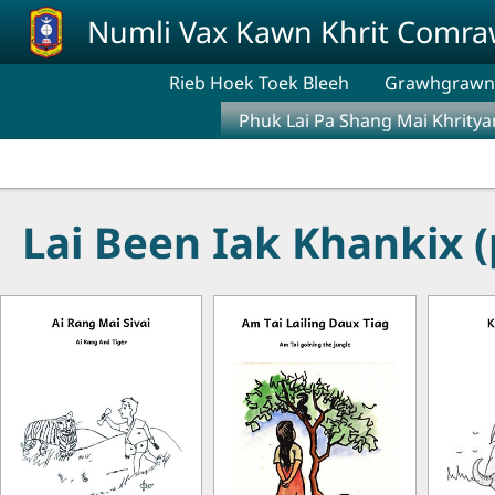
Skip to main content
Numli Vax Kawn Khrit Comr
Rieb Hoek Toek Bleeh
Grawhgrawng
Phuk Lai Pa Shang Mai Khritya
Lai Been Iak Khankix (