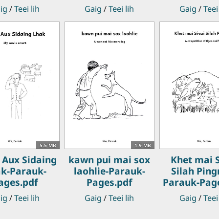
ig
/
Teei lih
Gaig
/
Teei lih
Gaig
/
Teei
5.5 MB
1.9 MB
Aux Sidaing
kawn pui mai sox
Khet mai S
k-Parauk-
laohlie-Parauk-
Silah Ping
ages.pdf
Pages.pdf
Parauk-Pag
ig
/
Teei lih
Gaig
/
Teei lih
Gaig
/
Teei