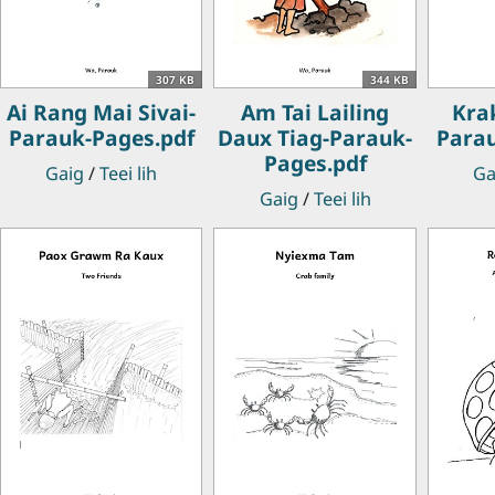
307 KB
344 KB
Ai Rang Mai Sivai-
Am Tai Lailing
Krak
Parauk-Pages.pdf
Daux Tiag-Parauk-
Parau
Pages.pdf
Gaig
/
Teei lih
Ga
Gaig
/
Teei lih