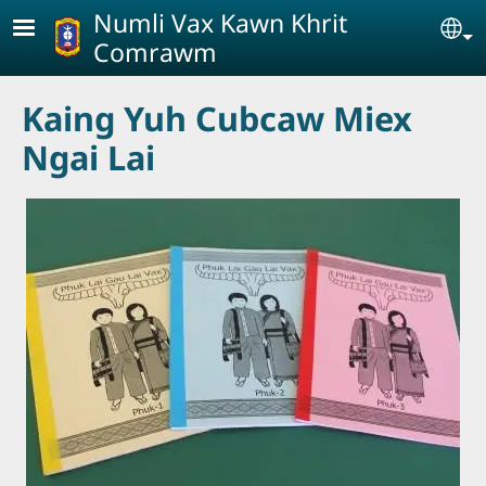
Skip to main content
Numli Vax Kawn Khrit
Se
Comrawm
Kaing Yuh Cubcaw Miex
Ngai Lai