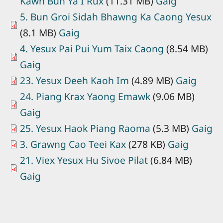
Kawn Bun Ya I Rux
(11.31 MB)
Gaig
5. Bun Groi Sidah Bhawng Ka Caong Yesux
(8.1 MB)
Gaig
4. Yesux Pai Pui Yum Taix Caong
(8.54 MB)
Gaig
23. Yesux Deeh Kaoh Im
(4.89 MB)
Gaig
24. Piang Krax Yaong Emawk
(9.06 MB)
Gaig
25. Yesux Haok Piang Raoma
(5.3 MB)
Gaig
3. Grawng Cao Teei Kax
(278 KB)
Gaig
21. Viex Yesux Hu Sivoe Pilat
(6.84 MB)
Gaig