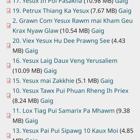
17. Yesux Ih Poi Pasakha
(10.98 MB)
Gaig
19. Petrux Thiang Ka Yesux
(7.67 MB)
Gaig
2. Grawn Com Yesux Rawm mai Kham Geu
Krax Nyaw Glaw
(10.54 MB)
Gaig
20. Viex Yesux Hu Dee Prawng See
(4.43
MB)
Gaig
16. Yesux Laig Daux Veng Yerusaliem
(10.09 MB)
Gaig
15. Yesux mai Zakkhie
(5.1 MB)
Gaig
10. Yesux Tawx Pui Phuan Rheng Ih Priex
(8.24 MB)
Gaig
11. Lox Tiag Pui Samarix Pa Mhawm
(9.38
MB)
Gaig
13. Yesux Pai Pui Sipawg 10 Kaux Moi
(4.85