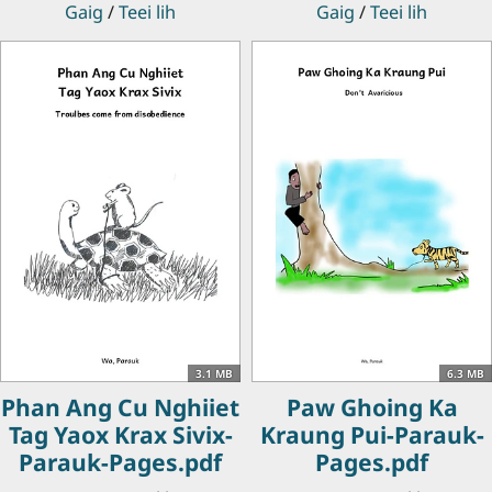
Gaig
/
Teei lih
Gaig
/
Teei lih
3.1 MB
6.3 MB
Phan Ang Cu Nghiiet
Paw Ghoing Ka
Tag Yaox Krax Sivix-
Kraung Pui-Parauk-
Parauk-Pages.pdf
Pages.pdf