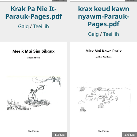
Krak Pa Nie It-
krax keud kawn
Parauk-Pages.pdf
nyawm-Parauk-
Pages.pdf
Gaig
/
Teei lih
Gaig
/
Teei lih
1.3 MB
5.6 MB