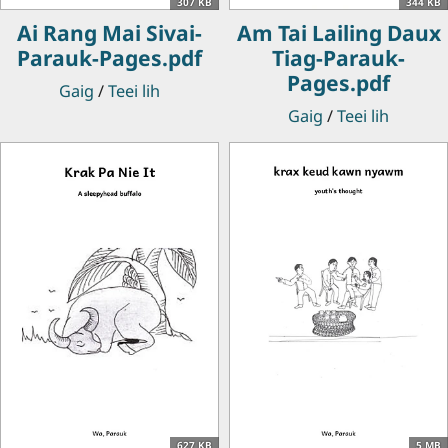
307 KB
344 KB
Ai Rang Mai Sivai-
Am Tai Lailing Daux
Parauk-Pages.pdf
Tiag-Parauk-
Pages.pdf
Gaig
/
Teei lih
Gaig
/
Teei lih
627 KB
5 MB