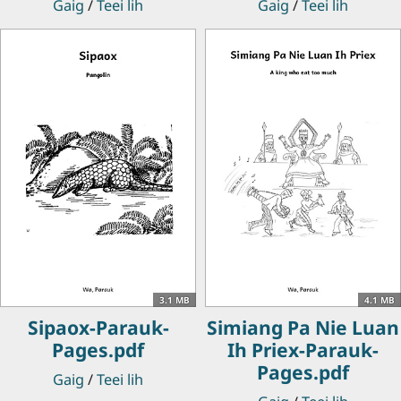
Gaig
/
Teei lih
Gaig
/
Teei lih
3.1 MB
4.1 MB
Sipaox-Parauk-
Simiang Pa Nie Luan
Pages.pdf
Ih Priex-Parauk-
Pages.pdf
Gaig
/
Teei lih