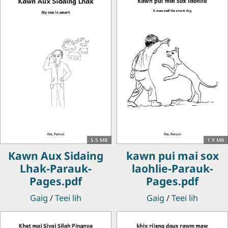
5.5 MB
1.9 MB
Kawn Aux Sidaing
kawn pui mai sox
Lhak-Parauk-
laohlie-Parauk-
Pages.pdf
Pages.pdf
Gaig
/
Teei lih
Gaig
/
Teei lih