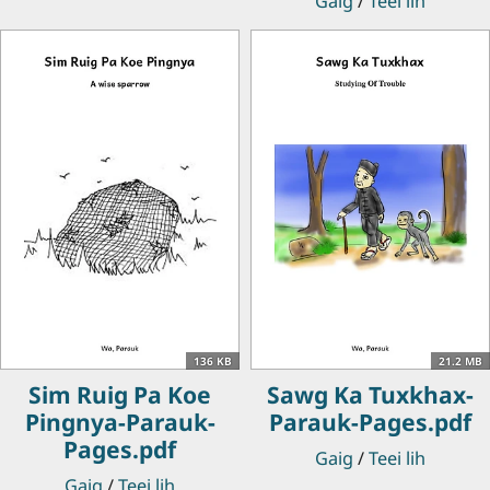
Gaig
/
Teei lih
136 KB
21.2 MB
Sim Ruig Pa Koe
Sawg Ka Tuxkhax-
Pingnya-Parauk-
Parauk-Pages.pdf
Pages.pdf
Gaig
/
Teei lih
Gaig
/
Teei lih