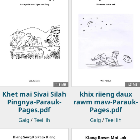
4.8 MB
1.3 MB
Khet mai Sivai Silah
khix riieng daux
Pingnya-Parauk-
rawm maw-Parauk-
Pages.pdf
Pages.pdf
Gaig
/
Teei lih
Gaig
/
Teei lih