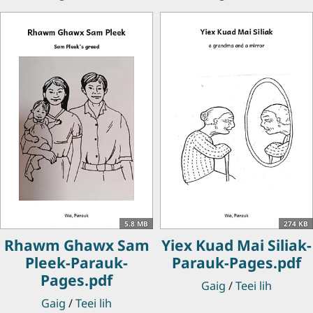
5.8 MB
274 KB
Rhawm Ghawx Sam
Yiex Kuad Mai Siliak-
Pleek-Parauk-
Parauk-Pages.pdf
Pages.pdf
Gaig
/
Teei lih
Gaig
/
Teei lih