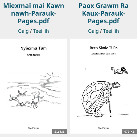
Miexmai mai Kawn
Paox Grawm Ra
nawh-Parauk-
Kaux-Parauk-
Pages.pdf
Pages.pdf
Gaig
/
Teei lih
Gaig
/
Teei lih
2.2 MB
479 KB