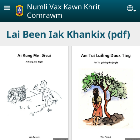
Skip to main content
Numli Vax Kawn Khrit
Se
Comrawm
Lai Been Iak Khankix (pdf)