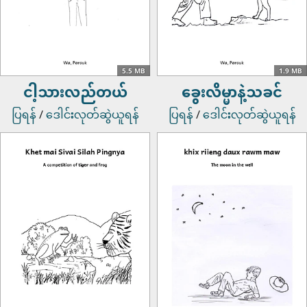
5.5 MB
1.9 MB
ငါ့သားလည်တယ်
ခွေးလိမ္မာနဲ့သခင်
ပြရန်
/
ဒေါင်းလုတ်ဆွဲယူရန်
ပြရန်
/
ဒေါင်းလုတ်ဆွဲယူရန်