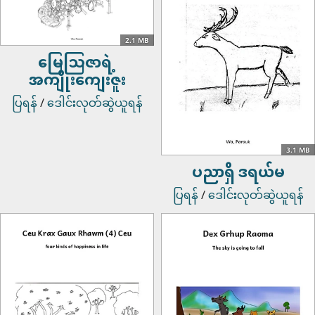
2.1 MB
မြေဩဇာရဲ့
အကျိုးကျေးဇူး
ပြရန်
/
ဒေါင်းလုတ်ဆွဲယူရန်
3.1 MB
ပညာရှိ ဒရယ်မ
ပြရန်
/
ဒေါင်းလုတ်ဆွဲယူရန်