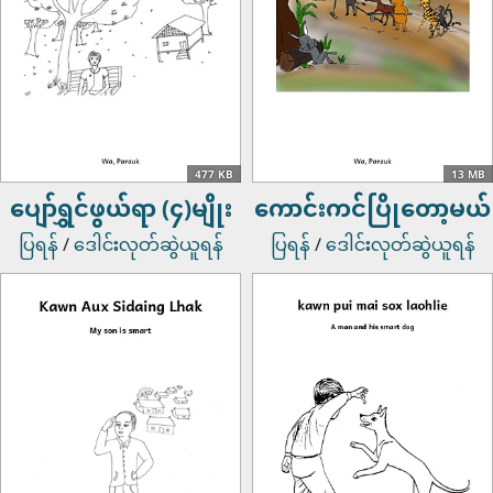
477 KB
13 MB
ပျော်ရွှင်ဖွယ်ရာ (၄)မျိုး
ကောင်းကင်ပြိုတော့မယ်
ပြရန်
/
ဒေါင်းလုတ်ဆွဲယူရန်
ပြရန်
/
ဒေါင်းလုတ်ဆွဲယူရန်