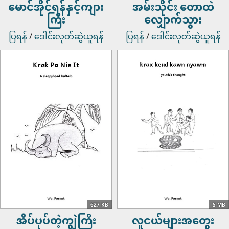
မောင်အိုင်ရန်နှင့်ကျား
အမ်းသိုင်း တောထဲ
ကြီး
လျှောက်သွား
ပြရန်
/
ဒေါင်းလုတ်ဆွဲယူရန်
ပြရန်
/
ဒေါင်းလုတ်ဆွဲယူရန်
627 KB
5 MB
အိပ်ပုပ်တဲ့ကျွဲကြီး
လူငယ်များအတွေး