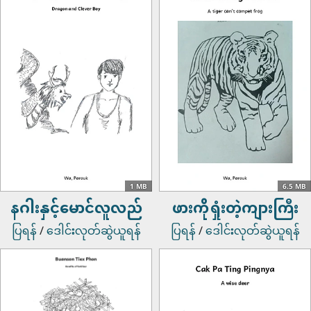
1 MB
6.5 MB
နဂါးနှင့်မောင်လူလည်
ဖားကိုရှုံးတဲ့ကျားကြီး
ပြရန်
/
ဒေါင်းလုတ်ဆွဲယူရန်
ပြရန်
/
ဒေါင်းလုတ်ဆွဲယူရန်