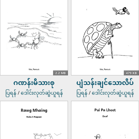
2.2 MB
479 KB
ဂဏန်းမိသားစု
ပျံသန်းချင်သောလိပ်
ပြရန်
/
ဒေါင်းလုတ်ဆွဲယူရန်
ပြရန်
/
ဒေါင်းလုတ်ဆွဲယူရန်