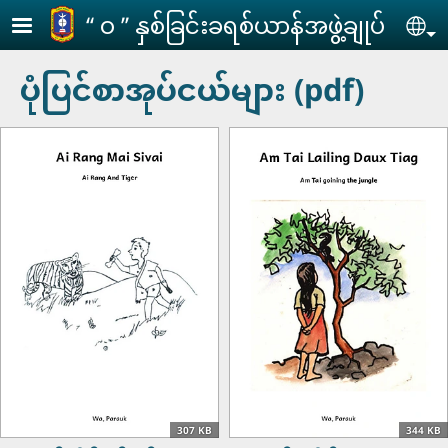
Skip to main content
‘‘ ဝ ’’ နှစ်ခြင်းခရစ်ယာန်အဖွဲ့ချုပ်
Se
ပုံပြင်စာအုပ်ငယ်များ (pdf)
307 KB
344 KB