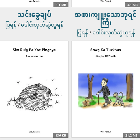
3.1 MB
4.1 MB
သင်းခွေချပ်
အစားကျူးသောဘုရင်
ကြီး
ပြရန်
/
ဒေါင်းလုတ်ဆွဲယူရန်
ပြရန်
/
ဒေါင်းလုတ်ဆွဲယူရန်
136 KB
21.2 MB