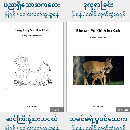
ပညာရှိသောစာကလေး
ဒုက္ခရှာခြင်း
ပြရန်
/
ဒေါင်းလုတ်ဆွဲယူရန်
ပြရန်
/
ဒေါင်းလုတ်ဆွဲယူရန်
1.6 MB
4.4 MB
ဆင်ကြီးနဲ့ဖားသငယ်
သမင်မရဲ့ပူပင်သောက
ပြရန်
/
ဒေါင်းလုတ်ဆွဲယူရန်
ပြရန်
/
ဒေါင်းလုတ်ဆွဲယူရန်