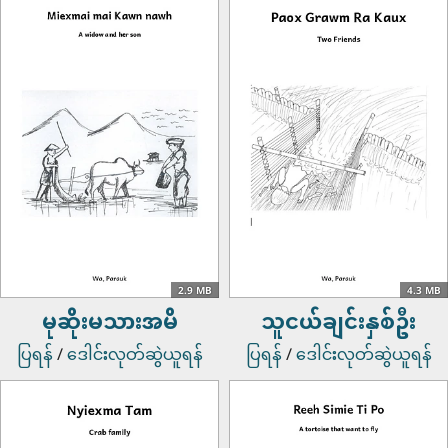
2.9 MB
4.3 MB
မုဆိုးမသားအမိ
သူငယ်ချင်းနှစ်ဦး
ပြရန်
/
ဒေါင်းလုတ်ဆွဲယူရန်
ပြရန်
/
ဒေါင်းလုတ်ဆွဲယူရန်