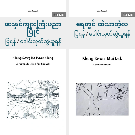
4.8 MB
1.3 MB
ဖားနှင့်ကျားကြီးပညာ
ရေတွင်းထဲသာတဲ့လ
ပြိုင်
ပြရန်
/
ဒေါင်းလုတ်ဆွဲယူရန်
ပြရန်
/
ဒေါင်းလုတ်ဆွဲယူရန်