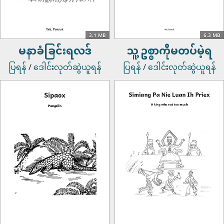
3.1 MB
6.3 MB
မနာခံခြင်းရလဒ်
သူ့ဥစ္စာကိုမတပ်မဲ့ရ
ပြရန်
/
ဒေါင်းလုတ်ဆွဲယူရန်
ပြရန်
/
ဒေါင်းလုတ်ဆွဲယူရန်