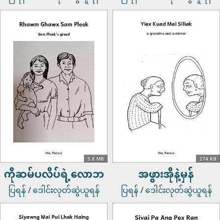
5.8 MB
274 KB
ကိုဆမ်ပလိပ်ရဲ့လောဘ
အဖွားအိုနဲ့မှန်
ပြရန်
/
ဒေါင်းလုတ်ဆွဲယူရန်
ပြရန်
/
ဒေါင်းလုတ်ဆွဲယူရန်