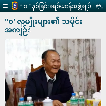
Skip to main content
‘‘ ဝ ’’ နှစ်ခြင်းခရစ်ယာန်အဖွဲ့ချုပ်
Se
''၀' လူမျိုးများ၏ သမိုင်း
အကျဉ်း