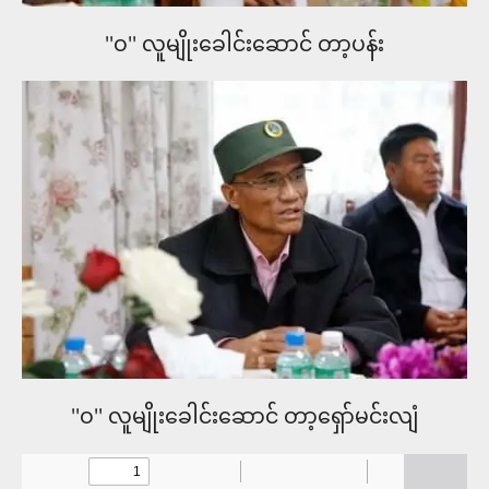
''၀'' လူမျိုးခေါင်းဆောင် တာ့ပန်း
''၀'' လူမျိုးခေါင်းဆောင် တာ့​ရှော်မင်းလျံ