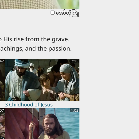
အော်တိုကြို
 His rise from the grave.
eachings, and the passion.
:42
2:15
3 Childhood of Jesus
:07
1:02