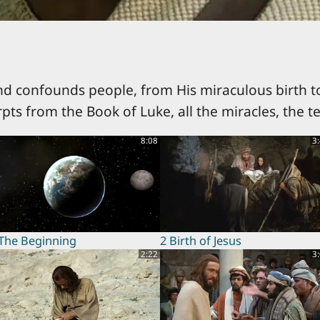
nd confounds people, from His miraculous birth to
rpts from the Book of Luke, all the miracles, the t
8:08
3
 The Beginning
2 Birth of Jesus
2:22
3