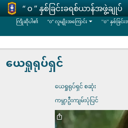
Skip to main content
‘‘ ဝ ’’ နှစ်ခြင်းခရစ်ယာန်အဖွဲ့ချုပ်
ကြိုဆိုပါ၏
“၀” လူမျိုးအကြောင်း
''၀'' နှစ်ခြင်
ယေရှုရုပ်ရှင်
ယေရှုရုပ်ရှင် စဆုံး
ကမ္ဘာဦးကျမ်းပုံပြင်