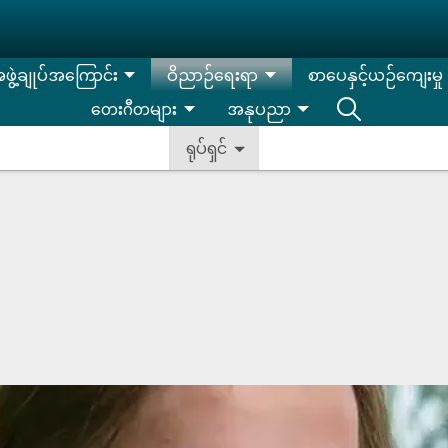
းအဖွဲ့ချုပ်အကြောင်း
ဝိညာဉ်ရေးရာ
စာပေနှင့်ယဉ်ကျေးမှု
တေးဂီတများ
အနုပညာ
ရုပ်ရှင်