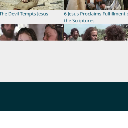
The Devil Tempts Jesus
6 Jesus Proclaims Fulfillment 
the Scriptures
2:14
3
Jairus's Daughter Brought
10 Disciples Chosen
ck to Life
0:19
2
3 Blessed are those Who Hear
14 Sinful Woman Forgiven
nd Obey