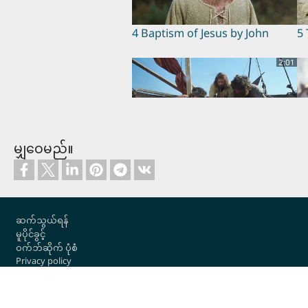
4 Baptism of Jesus by John
5 
2:01
မျှဝေမည်။
8 Miraculous Catch of Fish
9 
Ba
3:38
Footer
ဆက်သွယ်ရန်
မူပိုင်ခွင့်
ဝက်ဘ်ဆိုက် ပုံစံ
Privacy policy
Cookie settings
12 Sermon on the Mount
1
လော့ဂ်အင်
a