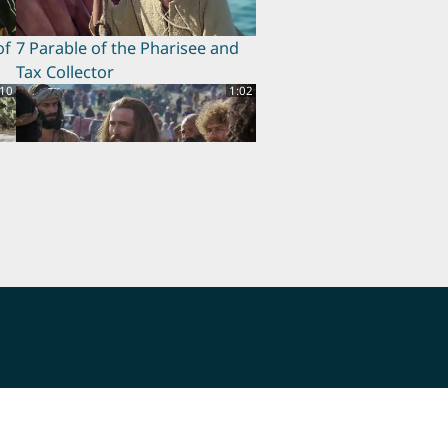
of
7 Parable of the Pharisee and
Tax Collector
:10
1:02
11 Beatitudes
:56
0:43
15 Women Disciples