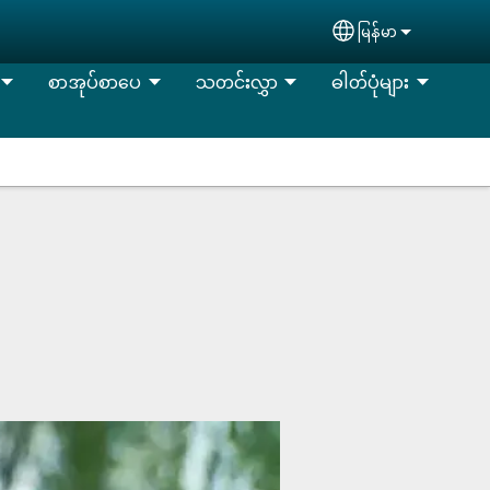
မြန်မာ
Select your lan
စာအုပ်စာပေ
သတင်းလွှာ
ဓါတ်ပုံများ