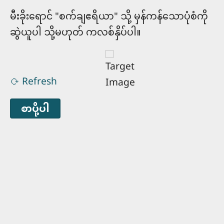
မီးခိုးရောင် "စက်ချဧရိယာ" သို့ မှန်ကန်သောပုံစံကို
ဆွဲယူပါ သို့မဟုတ် ကလစ်နှိပ်ပါ။
⟳ Refresh