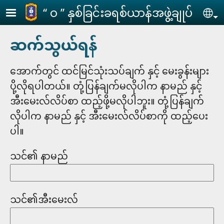
Skip to main content
‘‘ ဝ ’’ နှစ်ခြင်းခရစ်ယာန်အဖွဲ့ချုပ်
Se
ဆက်သွယ်ရန်
အောက်တွင် ထင်မြင်သုံးသပ်ချက် နှင့် မေးခွန်းများ
ပို့လိုရပါတယ်။ တုံ့ပြန်ချက်မလိုပါက နာမည် နှင့်
အီးမေးလ်လိပ်စာ ထည့်ဖို့မလိုပါဘူး။ တုံ့ပြန်ချက်
လိုပါက နာမည် နှင့် အီးမေးလ်လိပ်စာကို ထည့်ပေး
ပါ။
သင်၏ နာမည်
သင်၏အီးမေးလ်