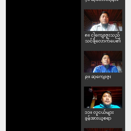
၈။ ငါ့ကျေးဇူးသည်
သင်ဖို့လောက်ပေ၏
၉။ ဆုကျေးဇူး
၁၁။ လူငယ်များ
ခွန်အားယူစရာ