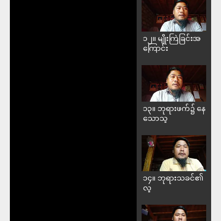
၁၂။ မျိုးကြဲခြင်းအ​
ကြောင်း
၁၃။ ဘုရားဖက်၌ နေ
သောသူ
၁၄။ ဘုရားသခင်၏
လူ