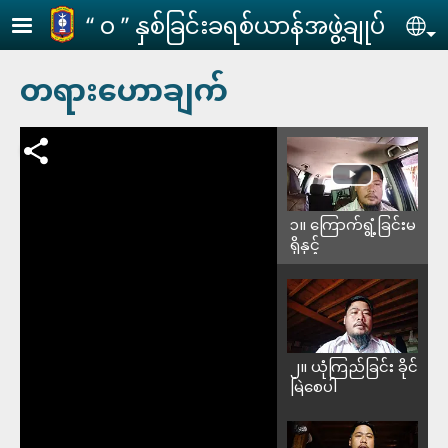
Skip to main content
‘‘ ဝ ’’ နှစ်ခြင်းခရစ်ယာန်အဖွဲ့ချုပ်
Se
တရားဟောချက်
၁။ ကြောက်ရွံ့ခြင်းမ
ရှိနှင့်
၂။ ယုံကြည်ခြင်း ခိုင်
မြဲစေပါ