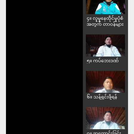
၄။ လူမှုနေထိုင်မှုပုံစံ
အတွက် တာဝန်များ
၅။ ကပ်ဘေးဒဏ်
၆။ သန့်ရှင်းဖို့ရန်
၇။ ဆုတောင်းခြင်း