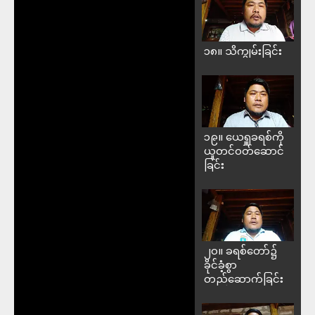
၁၈။ သိကျွမ်းခြင်း
၁၉။ ယေရှူခရစ်ကို
ယူတင်ဝတ်ဆောင်
ခြင်း
၂၀။ ခရစ်တော်၌
ခိုင်ခံ့စွာ
တည်ဆောက်ခြင်း