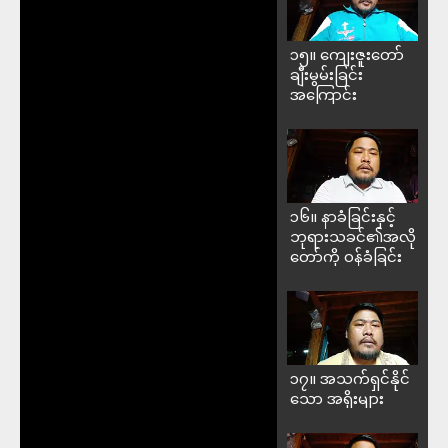
၁၅။ ကျေးဇူးတော်
ချီးမွမ်းခြင်း
အကြောင်း
၁၆။ နာခံခြင်းနှင့်
ဘုရားသခင်၏အလို
တော်ကို ဝန်ခံခြင်း
၁၇။ အသက်ရှင်နိုင်
သော အရိုးများ