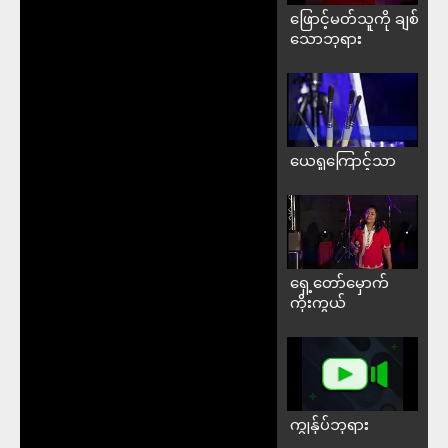
ဖြောင့်မတ်သူကို ချစ်
သောဘုရား
ယေရှုကြောင့်သာ
ရှေ့တော်မှောက်
ကိုးကွယ်
ကျွန်ုပ်ဘုရား