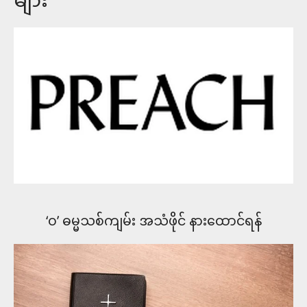
‘၀’ ဓမ္မသစ်ကျမ်း အသံဖိုင် နား​ထောင်ရန်