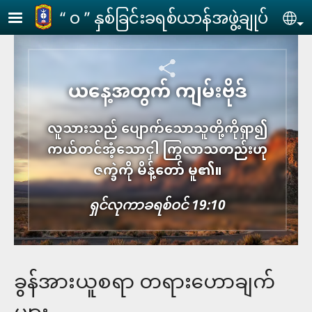
Skip to main content
‘‘ ဝ ’’ နှစ်ခြင်းခရစ်ယာန်အဖွဲ့ချုပ်
Se
ယနေ့အတွက် ကျမ်းဗိုဒ်
လူသားသည် ပျောက်သောသူတို့ကိုရှာ၍
ကယ်တင်အံ့သောငှါ ကြွလာသတည်းဟု
ဇက္ခဲကို မိန့်တော် မူ၏။
ရှင်​လု​ကာ​ခ​ရစ်​ဝင် 19:10
ခွန်အားယူစရာ တရား​ဟောချက်
များ