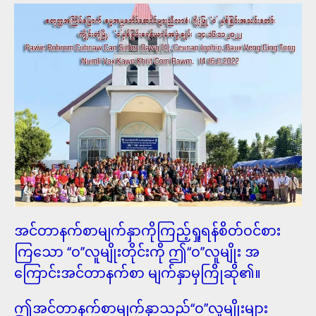
အင်တာနက်စာမျက်နှာကိုကြည့်ရှုရန်စိတ်ဝင်စား
ကြသော ‘‘၀’’လူမျိုးတိုင်းကို ဤ‘‘၀’’လူမျိုး အ
ကြောင်းအင်တာနက်စာ မျက်နှာမှကြိုဆို၏။
ဤအင်တာနက်စာမျက်နှာသည်‘‘၀’’လူမျိုးများ