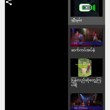
ချီးမွမ်း
ဆက်ကပ်အပ်နှံ
ပြန်လည်ဆုံတွေ့ကြ
ပါစို့