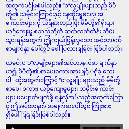
အတွက်ပင်ဖြစ်ပါသည်။ ‘‘၀’’လူမျိုးများသည် မိမိ
တို့၏ သမိုင်းကြောင်းနှင့် နေထိုင်မှုဓလေ့ အ
ကြောင်းများကို သိရှိနားလည်ပြီး မိမိတို့၏ရိုးရာ၊
ယဉ်ကျေးမှု စသည်တို့ကို ဆက်လက်ထိန်း သိမ်း
သွားရန်အတွက် ဤကျယ်ပြန့်လှသော အင်တာနက်
စာမျက်နှာ ပေါ်တွင် ဖေါ်ပြထားရခြင်း ဖြစ်ပါသည်။
ယခင်က‘‘၀’’လူမျိုးများ၏အင်တာနက်စာ မျက်နှာ
ဟူ၍ မိမိတို့၏ စာပေ၊စကားအားဖြင့် မရှိခဲ့ သေး
ပါ။ ထို့အတွက်ကြောင့် ‘‘၀’’လူမျိုး များသည် မိမိတို့
စာပေ၊ စကား၊ ယဉ်ကျေးမှုများ၊ သမိုင်းကြောင်း
များ မပျောက်ပျက်ဖို့ ရန်လိုအပ်သည့်အတွက်ကြော
င့် ဤအင်တာနက် စာမျက်နှာပေါ်တွင် ကြိုးစား
၍ဖေါ်ပြရခြင်းဖြစ်ပါသည်။