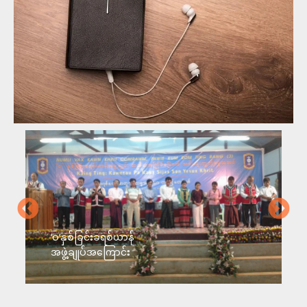
‘ဝ‘နှစ်ခြင်းခရစ်ယာန်
အဖွဲ့ချုပ်အကြောင်း