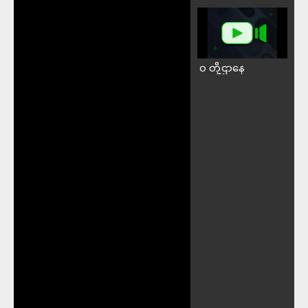
၀ တို့ဌာနေ