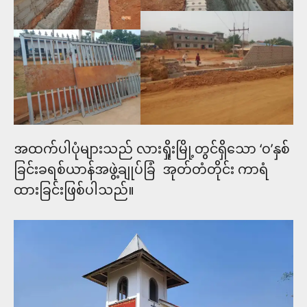
အထက်ပါပုံများသည် လားရှိုးမြို့တွင်ရှိ​သော ‘ဝ’နှစ်
ခြင်းခရစ်ယာန်အဖွဲ့ချုပ်ခြံ အုတ်တံတိုင်း ကာရံ
ထား​ခြင်းဖြစ်ပါသည်။