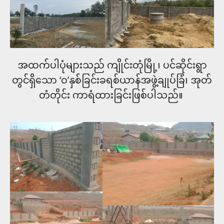
အထက်ပါပုံများသည် ကျိုင်းတုံမြို့၊ ပင်ဆိုင်းရွာ
တွင်ရှိ​သော ‘ဝ’နှစ်ခြင်းခရစ်ယာန်အဖွဲ့ချုပ်ခြံ၊ အုတ်
တံတိုင်း ကာရံထား​ခြင်းဖြစ်ပါသည်။