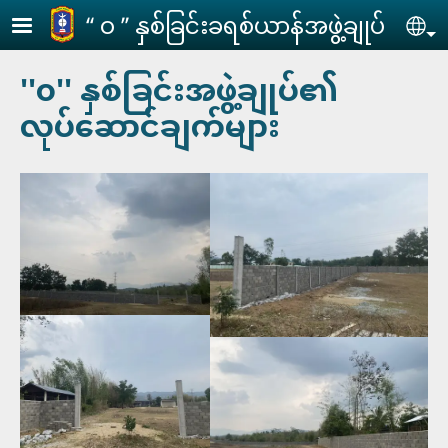
Skip to main content
‘‘ ဝ ’’ နှစ်ခြင်းခရစ်ယာန်အဖွဲ့ချုပ်
Se
''၀'' နှစ်ခြင်းအဖွဲ့ချုပ်၏
လုပ်ဆောင်ချက်များ